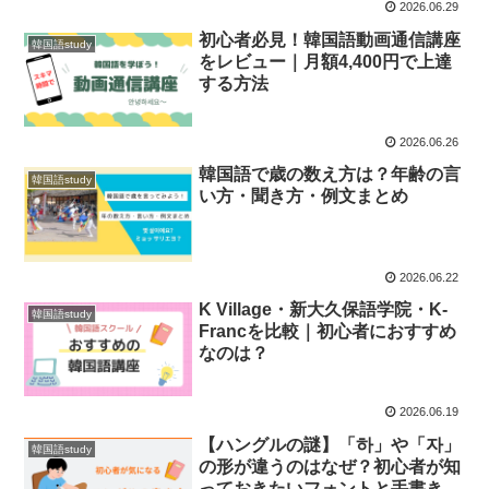
2026.06.29
初心者必見！韓国語動画通信講座
韓国語study
をレビュー｜月額4,400円で上達
する方法
2026.06.26
韓国語で歳の数え方は？年齢の言
韓国語study
い方・聞き方・例文まとめ
2026.06.22
K Village・新大久保語学院・K-
韓国語study
Francを比較｜初心者におすすめ
なのは？
2026.06.19
【ハングルの謎】「하」や「자」
韓国語study
の形が違うのはなぜ？初心者が知
っておきたいフォントと手書きの