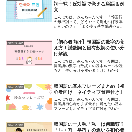
はないでしょうか？実は、...
詞一覧！反対語で覚える単語＆例
文
こんにちは、みんちゃんです！「韓国語
の形容詞って、どうやって覚えれば効率
が良いの？」 「よく使う基本単語や日常
会話のフレーズをまとめて知りたい！」
と思っていませんか？韓国語の形容詞
は、「反対語（対義語）ペア」でセット
【初心者向け】韓国語の数字の覚
韓国語study
にして覚えると、頭に定着...
え方！漢数詞と固有数詞の使い分
け解説
こんにちは、みんちゃんです！今回は、
韓国語の数字（数詞）の基本ルールや読
み方、使い分けを初心者向けにわかりや
すく解説します。韓国語の数字が難しく
て覚えられない…「漢数詞」と「固有数
詞」がよくわからない場面ごとの使い分
韓国語の基本フレーズまとめ【初
韓国語study
けを知りたい！そんな悩み...
心者向け・ネイティブ音声付き】
こんにちは、みんちゃんです！今回は、
韓国語初心者がまず最初に覚えたい基本
フレーズをネイティブ音声付きでわかり
やすく解説します。「挨拶」「感情表
現」「日常生活」など、そのまま会話で
使える実用的な表現ばかりを集めまし
韓国語の一人称「私」は何種類？
韓国語study
た。 繰り返し音声を聞いて口...
「나・저・우리」の違いを初心者