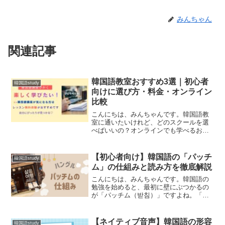
みんちゃん
関連記事
韓国語教室おすすめ3選｜初心者
韓国語study
向けに選び方・料金・オンライン
比較
こんにちは、みんちゃんです。韓国語教
室に通いたいけれど、どのスクールを選
べばいいの？オンラインでも学べるおす
すめの教室が知りたいせっかく覚えても
会話の練習相手がいないといった悩みを
お持ちの方は多いと思います。韓国語ス
【初心者向け】韓国語の「パッチ
韓国語study
クールも種類が多いため、...
ム」の仕組みと読み方を徹底解説
こんにちは、みんちゃんです。韓国語の
勉強を始めると、最初に壁にぶつかるの
が「パッチム（받침）」ですよね。「パ
ッチムって何？」「発音が難しくて覚え
られない…」「どうやって勉強すればい
いの？」と混乱してしまう方も多いので
【ネイティブ音声】韓国語の形容
韓国語study