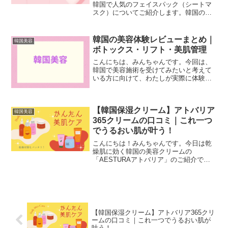
韓国で人気のフェイスパック（シートマ
スク）についてご紹介します。韓国のフ
ェイスパックは、保湿力や使いやすさか
ら日本でも人気が高く、毎日のスキンケ
アに取り入れている方も多いです。最近
韓国の美容体験レビューまとめ｜
韓国美容
では、肌悩みに合わせて選...
ボトックス・リフト・美肌管理
こんにちは、みんちゃんです。今回は、
韓国で美容施術を受けてみたいと考えて
いる方に向けて、わたしが実際に体験し
た美容クリニックの流れや費用などを比
較しご紹介します。さらに、日韓美容ク
リニックの違いや切らないリフティン
【韓国保湿クリーム】アトバリア
グ、ボトックス注射など日本...
韓国美容
365クリームの口コミ｜これ一つ
でうるおい肌が叶う！
こんにちは！みんちゃんです。今日は乾
燥肌に効く韓国の美容クリームの
「AESTURAアトバリア」のご紹介で
す。乾燥肌でクリーム難民だったわたし
も、このクリームに助けられています。
乾燥肌で悩んでる方、また新しいクリー
ムをお探しの方はぜひ最後まで...
【韓国保湿クリーム】アトバリア365クリ
ームの口コミ｜これ一つでうるおい肌が
叶う！