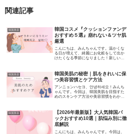
関連記事
韓国コスメ『クッションファンデ
韓国美容
おすすめ５選』崩れない＆ツヤ肌
厳選
こんにちは、みんちゃんです。温かくな
る日が増えて、綺麗にお化粧をして出か
けたくなる季節になりました！新しいフ
ァンデーションを買いたい（試してみた
い）けど、何がいいかな…？そんな方に
向けて、初心者でも選びやすいように韓
韓国美肌の秘密｜肌をきれいに保
韓国美容
国クッションファンデを紹...
つ美容習慣とケア方法
アンニョンハセヨ、안녕하세요！みんち
ゃんです。今回は、韓国美肌を目指すた
めのスキンケア方法や美容習慣をわかり
やすくご紹介します。韓国人女優みたい
なツヤ肌になりたい！美肌を作る習慣を
知りたい！どんなスキンケアをしている
【2026年最新版】大人気韓国パ
韓国美容
の？そんな方に向けて、役...
ックおすすめ10選｜肌悩み別に徹
底解説
こんにちは、みんちゃんです。今回は、